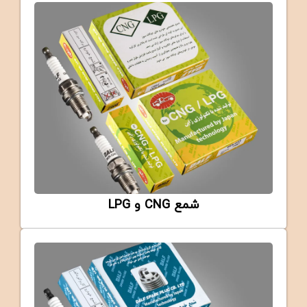
DOUBLE PLATINUM
DALF Double Platinum Spark Plug
(BKR6EK)
شمع CNG و LPG
CNG-LPG
DALF CNG-LPG Spark Plug (BKR-GAS)