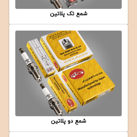
شمع تک پلاتین
STANDARD
DALF Standard Spark Plug (BKR6E)
شمع دو پلاتین